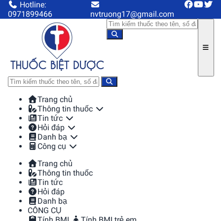
Hotline:
0971899466
nvtruong17@gmail.com
Trang chủ
Thông tin thuốc
Tin tức
Hỏi đáp
Danh bạ
Công cụ
Trang chủ
Thông tin thuốc
Tin tức
Hỏi đáp
Danh bạ
CÔNG CỤ
Tính BMI
Tính BMI trẻ em