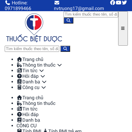
Hotline:
0971899466
nvtruong17@gmail.com
Trang chủ
Thông tin thuốc
Tin tức
Hỏi đáp
Danh bạ
Công cụ
Trang chủ
Thông tin thuốc
Tin tức
Hỏi đáp
Danh bạ
CÔNG CỤ
Tính BMI
Tính BMI trẻ em