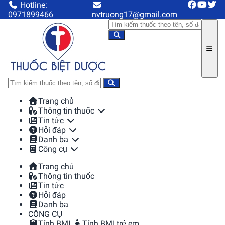
Hotline:
0971899466
nvtruong17@gmail.com
Trang chủ
Thông tin thuốc
Tin tức
Hỏi đáp
Danh bạ
Công cụ
Trang chủ
Thông tin thuốc
Tin tức
Hỏi đáp
Danh bạ
CÔNG CỤ
Tính BMI
Tính BMI trẻ em