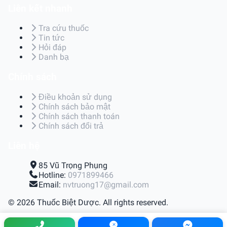
Liên kết nhanh
Tra cứu thuốc
Tin tức
Hỏi đáp
Danh bạ
Chính sách
Điều khoản sử dụng
Chính sách bảo mật
Chính sách thanh toán
Chính sách đổi trả
Liên hệ
85 Vũ Trọng Phụng
Hotline:
0971899466
Email:
nvtruong17@gmail.com
© 2026 Thuốc Biệt Dược. All rights reserved.
Điều khoản sử dụng
|
Chính sách bảo mật
|
Chính sách